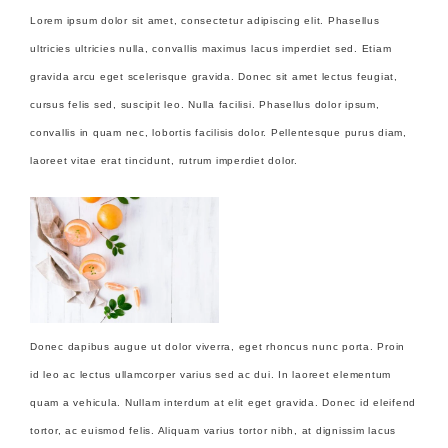
Lorem ipsum dolor sit amet, consectetur adipiscing elit. Phasellus
ultricies ultricies nulla, convallis maximus lacus imperdiet sed. Etiam
gravida arcu eget scelerisque gravida. Donec sit amet lectus feugiat,
cursus felis sed, suscipit leo. Nulla facilisi. Phasellus dolor ipsum,
convallis in quam nec, lobortis facilisis dolor. Pellentesque purus diam,
laoreet vitae erat tincidunt, rutrum imperdiet dolor.
Donec dapibus augue ut dolor viverra, eget rhoncus nunc porta. Proin
id leo ac lectus ullamcorper varius sed ac dui. In laoreet elementum
quam a vehicula. Nullam interdum at elit eget gravida. Donec id eleifend
tortor, ac euismod felis. Aliquam varius tortor nibh, at dignissim lacus