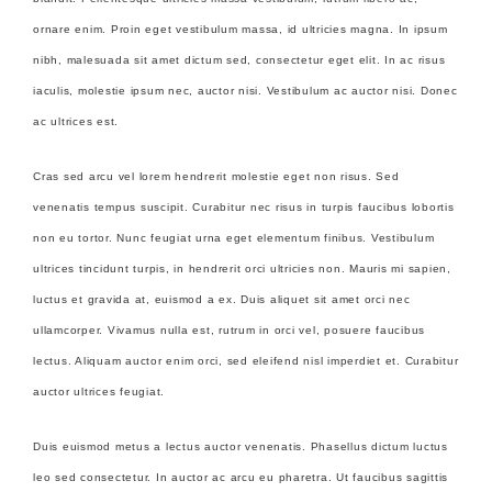
ornare enim. Proin eget vestibulum massa, id ultricies magna. In ipsum
nibh, malesuada sit amet dictum sed, consectetur eget elit. In ac risus
iaculis, molestie ipsum nec, auctor nisi. Vestibulum ac auctor nisi. Donec
ac ultrices est.
Cras sed arcu vel lorem hendrerit molestie eget non risus. Sed
venenatis tempus suscipit. Curabitur nec risus in turpis faucibus lobortis
non eu tortor. Nunc feugiat urna eget elementum finibus. Vestibulum
ultrices tincidunt turpis, in hendrerit orci ultricies non. Mauris mi sapien,
luctus et gravida at, euismod a ex. Duis aliquet sit amet orci nec
ullamcorper. Vivamus nulla est, rutrum in orci vel, posuere faucibus
lectus. Aliquam auctor enim orci, sed eleifend nisl imperdiet et. Curabitur
auctor ultrices feugiat.
Duis euismod metus a lectus auctor venenatis. Phasellus dictum luctus
leo sed consectetur. In auctor ac arcu eu pharetra. Ut faucibus sagittis