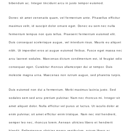
bibendum ac. Integer tincidunt arcu in justo tempor euismod.
Donec sit amet venenatis quam, vel fermentum ante. Phasellus efficitur
maximus velit, id suscipit dolor ornare eget. Donec eu sem nec nulla
fermentum tempus non quis tellus. Praesent fermentum euismod elit.
Duis consequat scelerisque augue, vel interdum risus. Mauris eu aliquet
nibh. Ut imperdiet eros at augue euismod finibus. Fusce eget massa nec
arcu laoreet sodales. Maecenas dictum condimentum est, id feugiat odio
consequat eget. Curabitur rhoncus ullamcorper dui ut tempor. Duis
molestie magna urna. Maecenas non rutrum augue, sed pharetra turpis.
Duis euismod non dui a fermentum. Morbi maximus lacinia justo. Sed
sodales sem sed arcu pretium pulvinar. Nam nec rhoncus mi. Integer sit
amet aliquet dolor. Nulla efficitur vel purus ut luctus. Ut iaculis dolor at
enim pulvinar, sit amet efficitur enim tristique. Nam nec nisl hendrerit,
semper leo nec, rhoncus lorem. Aenean ultricies libero et hendrerit
blandit. Pellentesque ultricies massa vestibulum, rutrum libero ac,